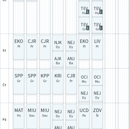
TEV
TEV
L
L
Hu
Hu
TEV
TEV
L
L
Gr
Gr
EKO
CJR
CJR
EKO
LIV
NJK
NEJ
Pl
Pr
Pr
Pl
Pr
Dy
Dy
st
AJK
ANJ
Ba
Ba
SPP
SPP
KPP
KRI
CJR
OCI
OCI
Gr
Gr
Gr
Gr
Pr
Mu
Mu
čt
NEJ
NEJ
Dy
Dy
MAT
MIU
MIU
UCD
ZDV
NEJ
NEJ
Hs
Sou
Sou
Pa
Šr
Dy
Dy
pá
ANJ
ANJ