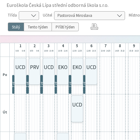
Euroškola Česká Lípa střední odborná škola s.r.o.
Třída
Učitel
Místno
Stálý
Tento týden
Příští týden
1
2
3
4
5
6
7
8
9
8:00
8:45
8:55
9:40
10:00
10:45
10:55
11:40
11:50
12:35
12:45
13:30
13:40
14:25
14:35
15:20
15:30
16:15
UCD
PRV
UCD
EKO
EKO
UCD
po
2.pt
2.pt
2.pt
2.pt
2.pt
2.pt
UCD
út