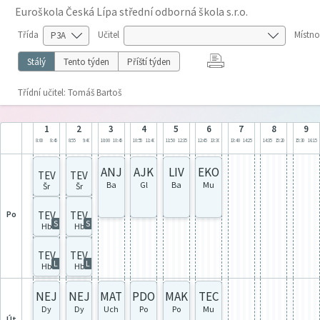
Euroškola Česká Lípa střední odborná škola s.r.o.
Třída
Učitel
Místno
Stálý
Tento týden
Příští týden
Třídní učitel: Tomáš Bartoš
1
2
3
4
5
6
7
8
9
8:00
8:45
8:55
9:40
10:00
10:45
10:55
11:40
11:50
12:35
12:45
13:30
13:40
14:25
14:35
15:20
15:30
16:15
ANJ
AJK
LIV
EKO
TEV
TEV
Ba
Gl
Ba
Mu
Šr
Šr
po
TEV
TEV
S
S
Hb
Hb
TEV
TEV
L
L
Hb
Hb
NEJ
NEJ
MAT
PDO
MAK
TEC
Dy
Dy
Uch
Po
Po
Mu
út