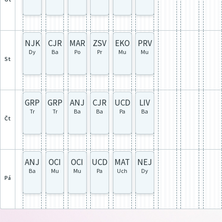
NJK
CJR
MAR
ZSV
EKO
PRV
Dy
Ba
Po
Pr
Mu
Mu
st
GRP
GRP
ANJ
CJR
UCD
LIV
Tr
Tr
Ba
Ba
Pa
Ba
čt
ANJ
OCI
OCI
UCD
MAT
NEJ
Ba
Mu
Mu
Pa
Uch
Dy
pá