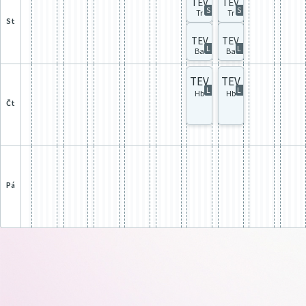
TEV
TEV
S
S
Tr
Tr
st
TEV
TEV
L
L
Ba
Ba
TEV
TEV
L
L
Hb
Hb
čt
pá