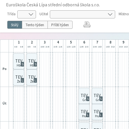
Euroškola Česká Lípa střední odborná škola s.r.o.
Třída
Učitel
Místno
Stálý
Tento týden
Příští týden
1
2
3
4
5
6
7
8
9
8:00
8:45
8:55
9:40
10:00
10:45
10:55
11:40
11:50
12:35
12:45
13:30
13:40
14:25
14:35
15:20
15:30
16:15
TEV
TEV
S
S
Hb
Hb
po
TEV
TEV
L
L
Žk
Žk
TEV
TEV
S
S
Gr
Gr
út
TEV
TEV
L
L
Hu
Hu