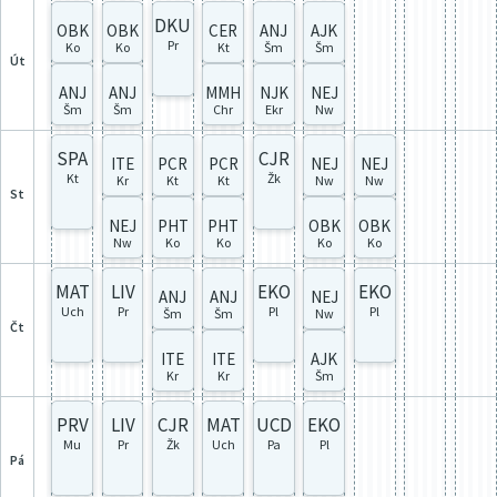
DKU
OBK
OBK
CER
ANJ
AJK
Pr
Ko
Ko
Kt
Šm
Šm
út
ANJ
ANJ
MMH
NJK
NEJ
Šm
Šm
Chr
Ekr
Nw
SPA
CJR
ITE
PCR
PCR
NEJ
NEJ
Kt
Žk
Kr
Kt
Kt
Nw
Nw
st
NEJ
PHT
PHT
OBK
OBK
Nw
Ko
Ko
Ko
Ko
MAT
LIV
EKO
EKO
ANJ
ANJ
NEJ
Uch
Pr
Pl
Pl
Šm
Šm
Nw
čt
ITE
ITE
AJK
Kr
Kr
Šm
PRV
LIV
CJR
MAT
UCD
EKO
Mu
Pr
Žk
Uch
Pa
Pl
pá