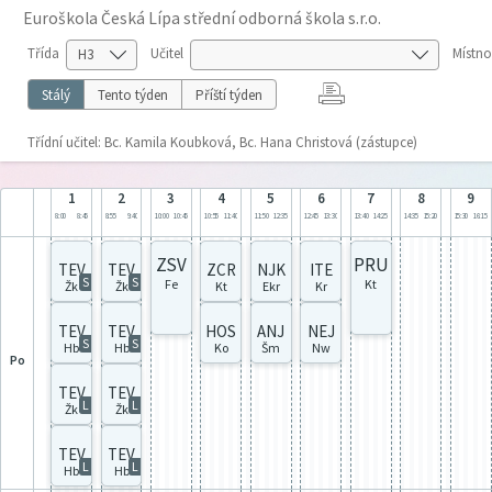
Euroškola Česká Lípa střední odborná škola s.r.o.
Třída
Učitel
Místno
Stálý
Tento týden
Příští týden
Třídní učitel: Bc. Kamila Koubková, Bc. Hana Christová (zástupce)
1
2
3
4
5
6
7
8
9
8:00
8:45
8:55
9:40
10:00
10:45
10:55
11:40
11:50
12:35
12:45
13:30
13:40
14:25
14:35
15:20
15:30
16:15
ZSV
PRU
TEV
TEV
ZCR
NJK
ITE
S
S
Fe
Kt
Žk
Žk
Kt
Ekr
Kr
TEV
TEV
HOS
ANJ
NEJ
S
S
Hb
Hb
Ko
Šm
Nw
po
TEV
TEV
L
L
Žk
Žk
TEV
TEV
L
L
Hb
Hb