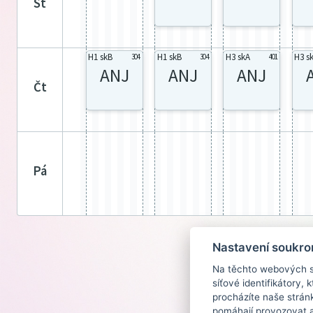
st
H1 skB
H1 skB
H3 skA
H3 s
304
304
401
ANJ
ANJ
ANJ
čt
pá
Nastavení soukro
Na těchto webových st
síťové identifikátory,
procházíte naše strán
pomáhají provozovat a 