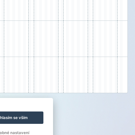
hlasím se vším
obné nastavení