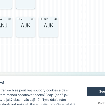
kA
P3B skA
H3 skB
401
201
504
ANJ
AJK
AJK
mí
ránkách se používají soubory cookies a další
Sou
 které mohou obsahovat osobní údaje (např. jak
ky a jaký obsah vás zajímá). Tyto údaje nám
Podr
zlepšovat naše služby a vyvíjet pro Vás a ostatní