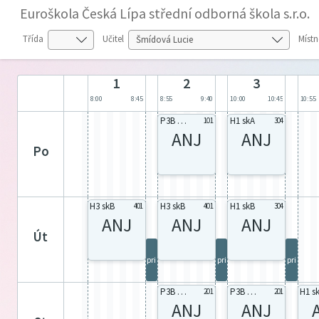
Euroškola Česká Lípa střední odborná škola s.r.o.
Třída
Učitel
Místn
1
2
3
8:00
8:45
8:55
9:40
10:00
10:45
10:55
P3B skB
H1 skA
101
304
ANJ
ANJ
po
H3 skB
H3 skB
H1 skB
401
401
304
ANJ
ANJ
ANJ
út
pri
pri
pri
P3B skB
P3B skB
H1 s
201
201
ANJ
ANJ