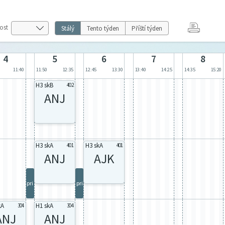
ost
Stálý
Tento týden
Příští týden
4
5
6
7
8
11:40
11:50
12:35
12:45
13:30
13:40
14:25
14:35
15:20
H3 skB
402
ANJ
H3 skA
H3 skA
401
401
ANJ
AJK
pri
pri
kA
H1 skA
304
304
ANJ
ANJ