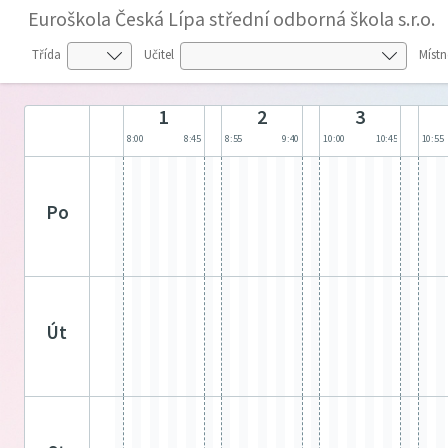
Euroškola Česká Lípa střední odborná škola s.r.o.
Třída
Učitel
Místn
1
2
3
8:00
8:45
8:55
9:40
10:00
10:45
10:55
po
út