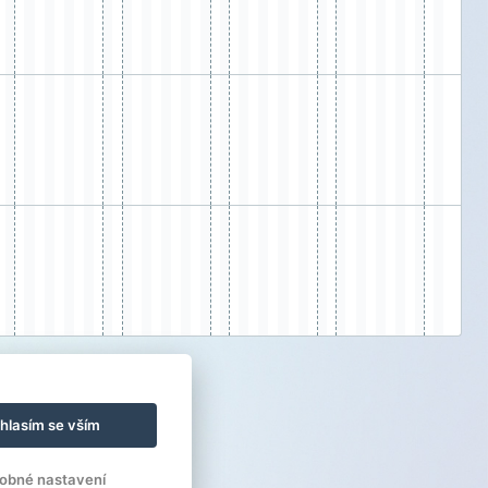
hlasím se vším
obné nastavení