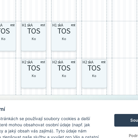
kA
H1 skA
H1 skA
rest
rest
rest
TOS
TOS
TOS
Ko
Ko
Ko
H2 skA
H2 skA
H2 skA
rest
rest
rest
TOS
TOS
TOS
Ko
Ko
Ko
mí
ránkách se používají soubory cookies a další
Sou
 které mohou obsahovat osobní údaje (např. jak
ky a jaký obsah vás zajímá). Tyto údaje nám
Podr
zlepšovat naše služby a vyvíjet pro Vás a ostatní