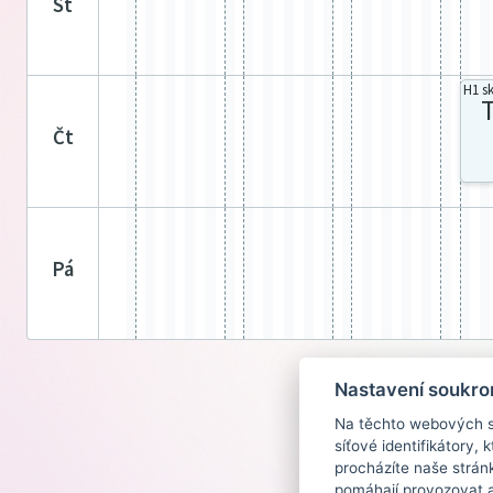
st
H1 s
čt
pá
Nastavení soukro
Na těchto webových st
síťové identifikátory,
procházíte naše strán
pomáhají provozovat a 