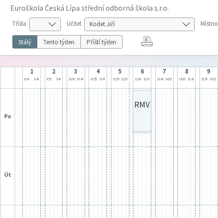
Euroškola Česká Lípa střední odborná škola s.r.o.
Třída
Učitel
Místno
Stálý
Tento týden
Příští týden
1
2
3
4
5
6
7
8
9
8:00
8:45
8:55
9:40
10:00
10:45
10:55
11:40
11:50
12:35
12:45
13:30
13:40
14:25
14:35
15:20
15:30
16:15
RMV
po
út