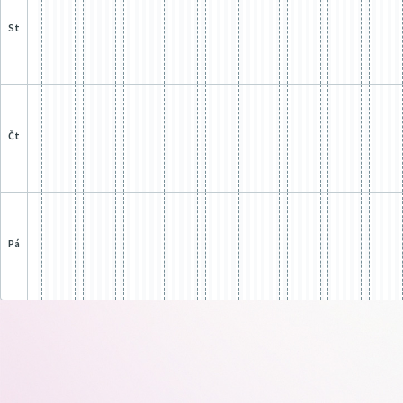
st
čt
pá