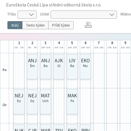
Euroškola Česká Lípa střední odborná škola s.r.o.
Třída
Učitel
Místno
Stálý
Tento týden
Příští týden
1
2
3
4
5
6
7
8
9
8:00
8:45
8:55
9:40
10:00
10:45
10:55
11:40
11:50
12:35
12:45
13:30
13:40
14:25
14:35
15:20
15:30
16:15
ANJ
ANJ
AJK
LIV
EKO
Šm
Ba
Gl
Ba
Mu
po
NEJ
NEJ
MAT
MAK
Dy
Dy
Uch
Po
út
NJK
CJR
MAR
ZSV
EKO
PRV