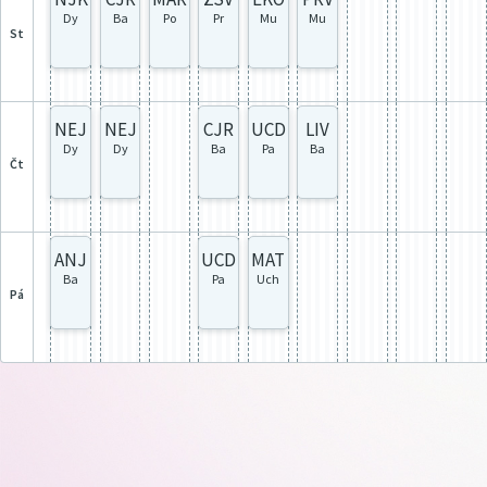
Dy
Ba
Po
Pr
Mu
Mu
st
NEJ
NEJ
CJR
UCD
LIV
Dy
Dy
Ba
Pa
Ba
čt
ANJ
UCD
MAT
Ba
Pa
Uch
pá