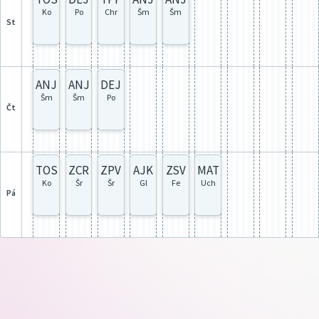
Ko
Po
Chr
Šm
Šm
st
ANJ
ANJ
DEJ
Šm
Šm
Po
čt
TOS
ZCR
ZPV
AJK
ZSV
MAT
Ko
Šr
Šr
Gl
Fe
Uch
pá