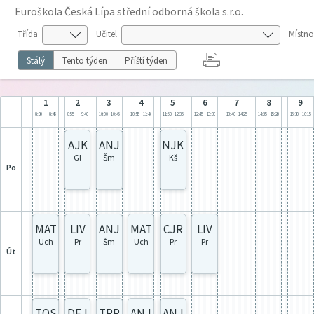
Euroškola Česká Lípa střední odborná škola s.r.o.
Třída
Učitel
Místno
Stálý
Tento týden
Příští týden
1
2
3
4
5
6
7
8
9
8:00
8:45
8:55
9:40
10:00
10:45
10:55
11:40
11:50
12:35
12:45
13:30
13:40
14:25
14:35
15:20
15:30
16:15
AJK
ANJ
NJK
Gl
Šm
Kš
po
MAT
LIV
ANJ
MAT
CJR
LIV
Uch
Pr
Šm
Uch
Pr
Pr
út
TOS
DEJ
TPP
ANJ
ANJ