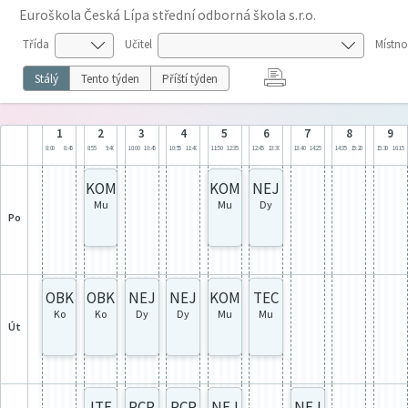
Euroškola Česká Lípa střední odborná škola s.r.o.
Třída
Učitel
Místno
Stálý
Tento týden
Příští týden
1
2
3
4
5
6
7
8
9
8:00
8:45
8:55
9:40
10:00
10:45
10:55
11:40
11:50
12:35
12:45
13:30
13:40
14:25
14:35
15:20
15:30
16:15
KOM
KOM
NEJ
Mu
Mu
Dy
po
OBK
OBK
NEJ
NEJ
KOM
TEC
Ko
Ko
Dy
Dy
Mu
Mu
út
ITE
PCR
PCR
NEJ
NEJ