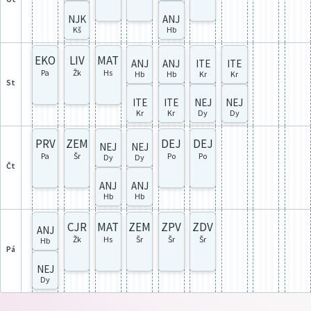
NJK
ANJ
Kš
Hb
EKO
LIV
MAT
ANJ
ANJ
ITE
ITE
Pa
Žk
Hs
Hb
Hb
Kr
Kr
st
ITE
ITE
NEJ
NEJ
Kr
Kr
Dy
Dy
PRV
ZEM
DEJ
DEJ
NEJ
NEJ
Pa
Šr
Po
Po
Dy
Dy
čt
ANJ
ANJ
Hb
Hb
CJR
MAT
ZEM
ZPV
ZDV
ANJ
Žk
Hs
Šr
Šr
Šr
Hb
pá
NEJ
Dy