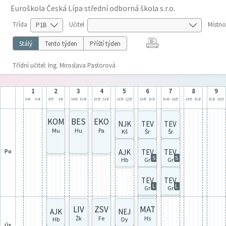
Euroškola Česká Lípa střední odborná škola s.r.o.
Třída
Učitel
Místno
Stálý
Tento týden
Příští týden
Třídní učitel: Ing. Miroslava Pastorová
1
2
3
4
5
6
7
8
9
8:00
8:45
8:55
9:40
10:00
10:45
10:55
11:40
11:50
12:35
12:45
13:30
13:40
14:25
14:35
15:20
15:30
16:15
KOM
BES
EKO
NJK
TEV
TEV
Mu
Hu
Pa
Kš
Šr
Šr
po
AJK
TEV
TEV
S
S
Hb
Gr
Gr
TEV
TEV
L
L
Gr
Gr
LIV
ZSV
MAT
AJK
NEJ
Žk
Fe
Hs
Hb
Dy
út