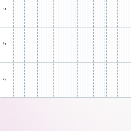
st
čt
pá