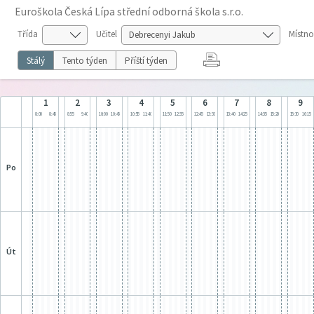
Euroškola Česká Lípa střední odborná škola s.r.o.
Třída
Učitel
Místno
Stálý
Tento týden
Příští týden
1
2
3
4
5
6
7
8
9
8:00
8:45
8:55
9:40
10:00
10:45
10:55
11:40
11:50
12:35
12:45
13:30
13:40
14:25
14:35
15:20
15:30
16:15
po
út