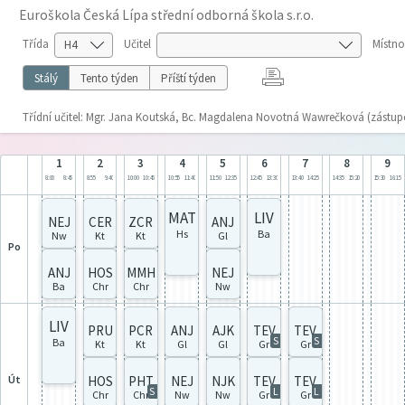
Euroškola Česká Lípa střední odborná škola s.r.o.
Třída
Učitel
Místno
Stálý
Tento týden
Příští týden
Třídní učitel: Mgr. Jana Koutská, Bc. Magdalena Novotná Wawrečková (zástup
1
2
3
4
5
6
7
8
9
8:00
8:45
8:55
9:40
10:00
10:45
10:55
11:40
11:50
12:35
12:45
13:30
13:40
14:25
14:35
15:20
15:30
16:15
MAT
LIV
NEJ
CER
ZCR
ANJ
Hs
Ba
Nw
Kt
Kt
Gl
po
ANJ
HOS
MMH
NEJ
Ba
Chr
Chr
Nw
LIV
PRU
PCR
ANJ
AJK
TEV
TEV
S
S
Ba
Kt
Kt
Gl
Gl
Gr
Gr
út
HOS
PHT
NEJ
NJK
TEV
TEV
S
L
L
Chr
Chr
Nw
Nw
Gr
Gr