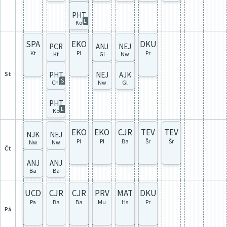
PHT
L
Ko
SPA
EKO
DKU
PCR
ANJ
NEJ
Kt
Pl
Pr
Kt
Gl
Nw
st
PHT
NEJ
AJK
S
Chr
Nw
Gl
PHT
L
Ko
EKO
EKO
CJR
TEV
TEV
NJK
NEJ
Pl
Pl
Ba
Šr
Šr
Nw
Nw
čt
ANJ
ANJ
Ba
Ba
UCD
CJR
CJR
PRV
MAT
DKU
Pa
Ba
Ba
Mu
Hs
Pr
pá